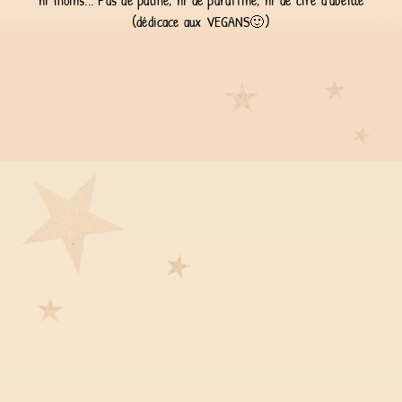
ni moins... Pas de palme, ni de paraffine, ni de cire d'abeille
(dédicace aux VEGANS🙂)