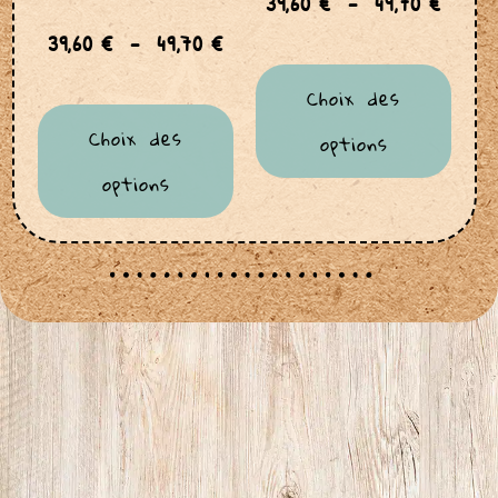
39,60
€
–
49,70
€
39,60
€
–
49,70
€
Choix des
Choix des
options
options