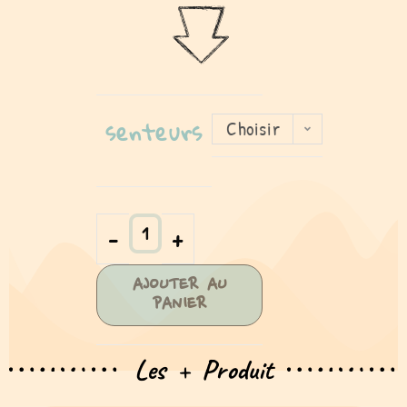
senteurs
Choisir
une
option
-
+
AJOUTER AU
PANIER
Les + Produit