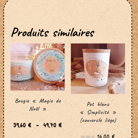
Produits similaires
Bougie « Magie de
Pot blanc
Noël »
« Simplicité »
(couvercle liège)
39,60
€
–
49,70
€
16,00
€
19,80
€