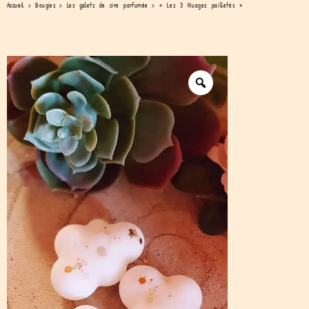
Accueil
>
Bougies
>
Les galets de cire parfumée
>
« Les 3 Nuages pailletés »