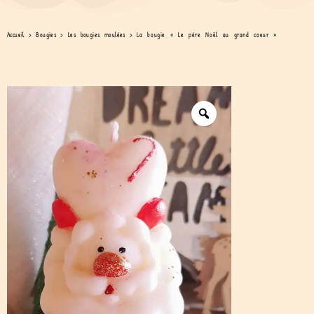
Accueil
>
Bougies
>
Les bougies moulées
>
La bougie « Le père Noël au grand coeur »