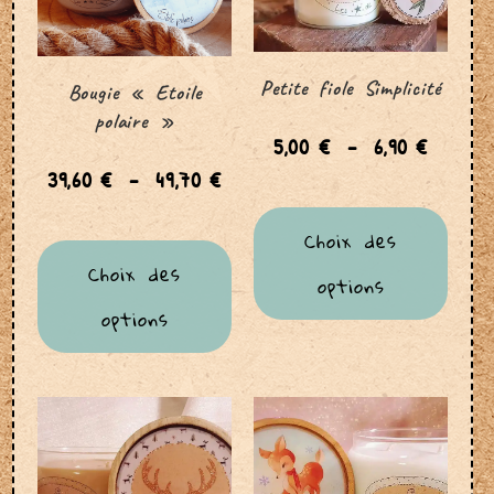
Petite fiole Simplicité
Bougie « Etoile
polaire »
5,00
€
–
6,90
€
39,60
€
–
49,70
€
Choix des
Choix des
options
options