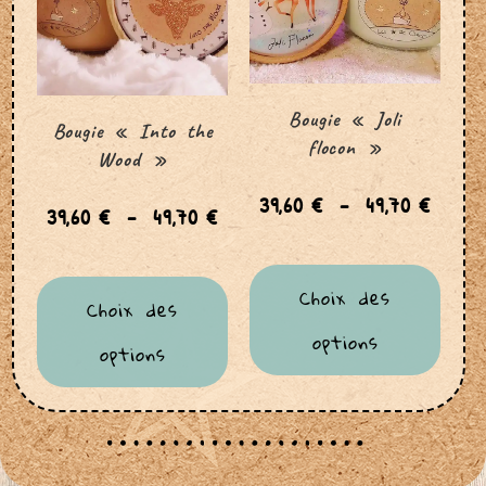
Bougie « Joli
Bougie « Into the
flocon »
Wood »
39,60
€
–
49,70
€
39,60
€
–
49,70
€
Choix des
Choix des
options
options