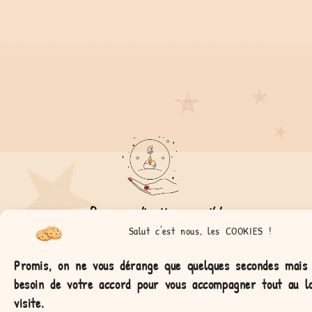
Personnalisation possible
Salut c'est nous, les COOKIES !
La gamme Colorama est unique grâce à ses couvercles
personnalisables! Elle est idéale pour gâter ses proches. Alors
Promis, on ne vous dérange que quelques secondes mais
faites un voeu!
besoin de votre accord pour vous accompagner tout au l
visite.