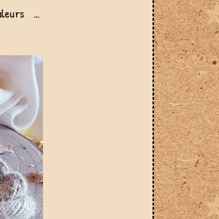
aleurs
…