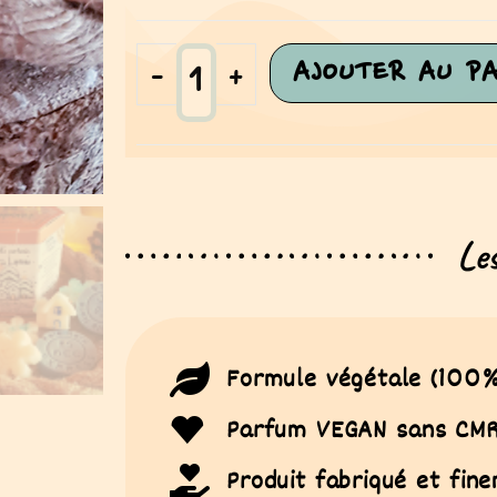
-
+
AJOUTER AU PA
Le
Formule végétale (100%
Parfum VEGAN sans CMR 
Produit fabriqué et fin