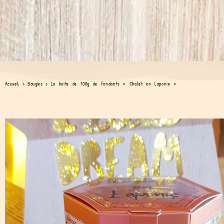
Accueil
>
Bougies
>
La boite de 100g de fondants « Chalet en Laponie »