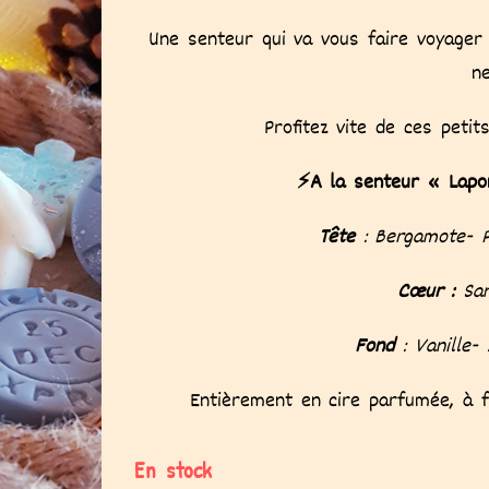
Une senteur qui va vous faire voyager 
ne
Profitez vite de ces petit
⚡A la senteur « Lapo
Tête
: Bergamote- 
Cœur :
San
Fond
: Vanille-
Entièrement en cire parfumée, à f
En stock