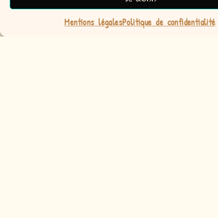
charme de Circé?
Mentions légales
Politique de confidentialité
A la recherche d'un cadeau
unique ?