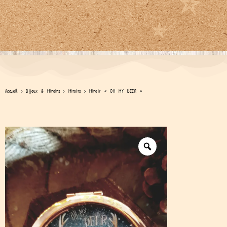
Accueil
>
Bijoux & Miroirs
>
Miroirs
>
Miroir « OH MY DEER »