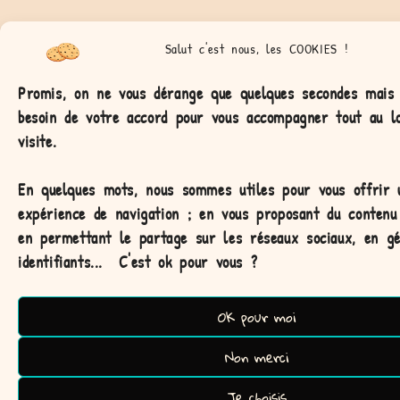
Salut c'est nous, les COOKIES !
Promis, on ne vous dérange que quelques secondes mais
besoin de votre accord pour vous accompagner tout au l
visite.
En quelques mots, nous sommes utiles pour vous offrir 
expérience de navigation ;
en vous proposant du contenu 
en permettant le partage sur les réseaux sociaux, en g
identifiants...
C'est ok pour vous ?
OK pour moi
Le petit +
Non merci
Notre marque présente un joli univers produit avec une pincée
Je choisis
de poésie et un soupçon de magie! Allez-vous tomber sous le