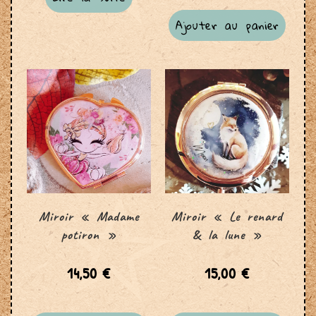
Ajouter au panier
Miroir « Madame
Miroir « Le renard
potiron »
& la lune »
14,50
€
15,00
€