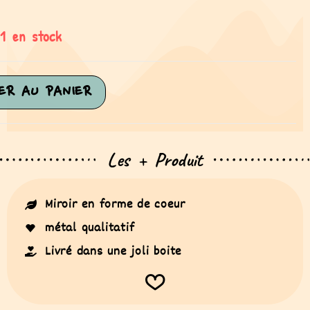
1 en stock
ER AU PANIER
Les + Produit
Miroir en forme de coeur
métal qualitatif
Livré dans une joli boite