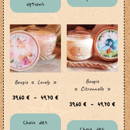
options
Bougie
Bougie « Lovely »
« Citronnelle »
39,60
€
–
49,70
€
39,60
€
–
49,70
€
Choix des
Choix des