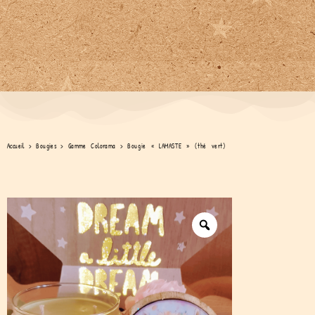
Accueil
>
Bougies
>
Gamme Colorama
>
Bougie « LAMASTE » (thé vert)