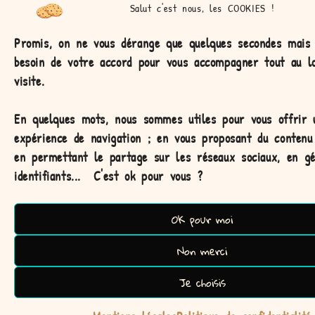
Salut c'est nous, les COOKIES !
Promis, on ne vous dérange que quelques secondes mais
besoin de votre accord pour vous accompagner tout au l
visite.
Personnalisation possible
La gamme Colorama est unique grâce à ses couvercles
En quelques mots, nous sommes utiles pour vous offrir 
personnalisables! Elle est idéale pour gâter ses proches. Alors
expérience de navigation ;
en vous proposant du contenu 
faites un voeu!
en permettant le partage sur les réseaux sociaux, en g
identifiants...
C'est ok pour vous ?
OK pour moi
Non merci
Je choisis