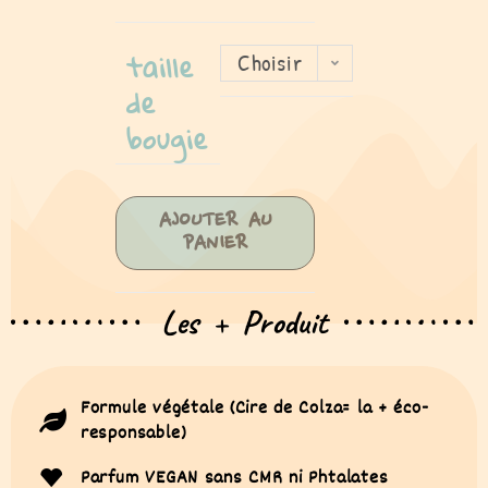
taille
Choisir
de
une
bougie
option
AJOUTER AU
PANIER
Les + Produit
Formule végétale (Cire de Colza= la + éco-
responsable)
Parfum VEGAN sans CMR ni Phtalates