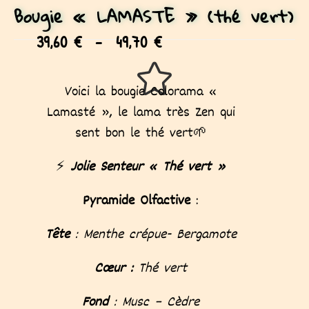
Bougie « LAMASTE » (thé vert)
39,60
€
–
49,70
€
Voici la bougie Colorama «
Lamasté », le lama très Zen qui
sent bon le thé vert🌱
⚡
Jolie Senteur
« Thé vert »
Pyramide Olfactive
:
Tête
: Menthe crépue- Bergamote
Cœur :
Thé vert
Fond
: Musc – Cèdre