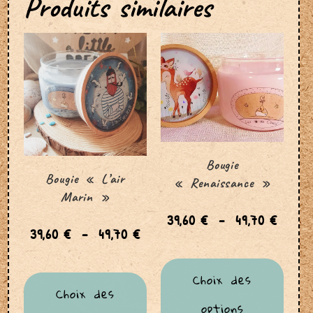
Produits similaires
Bougie
Bougie « L’air
« Renaissance »
Marin »
39,60
€
–
49,70
€
39,60
€
–
49,70
€
Choix des
Choix des
options