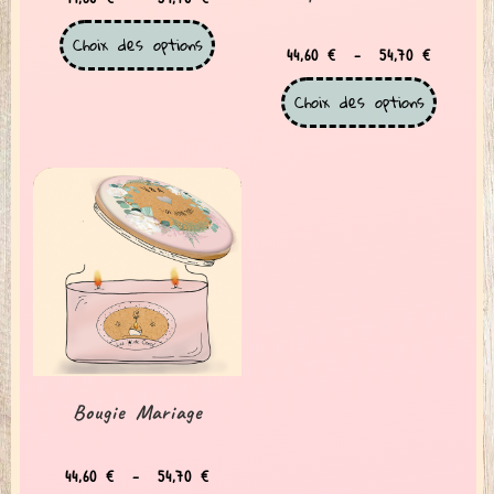
Choix des options
44,60
€
–
54,70
€
Choix des options
Bougie Mariage
44,60
€
–
54,70
€