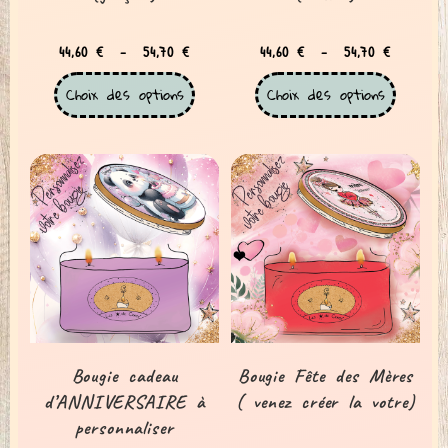
44,60
€
–
54,70
€
44,60
€
–
54,70
€
Choix des options
Choix des options
Bougie cadeau
Bougie Fête des Mères
d’ANNIVERSAIRE à
( venez créer la votre)
personnaliser