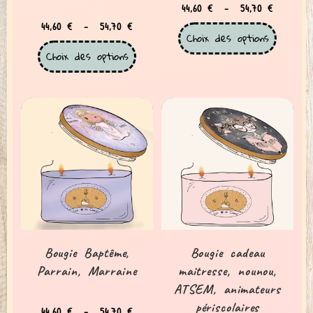
44,60
€
–
54,70
€
44,60
€
–
54,70
€
Choix des options
Choix des options
Bougie Baptême,
Bougie cadeau
Parrain, Marraine
maitresse, nounou,
ATSEM, animateurs
périscolaires
44,60
€
–
54,70
€