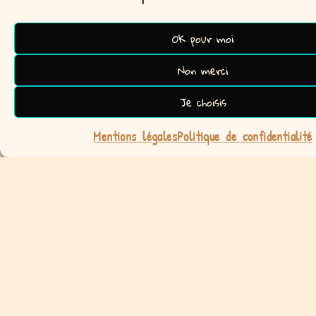
OK pour moi
Non merci
A la recherche d'un cadeau
unique ?
Je choisis
Mariage, anniversaire, fête des mères, Saint-
Mentions légales
Politique de confidentialité
Valentin, cadeau de naissance…. Que ce soit pour
vous ou pour offrir, les occasions ne manquent
pas pour se laisser tenter.
Contactez-moi pour réaliser votre souhait
et venez décrocher les étoiles !!!