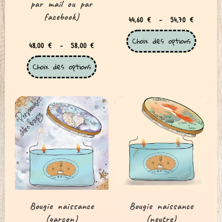
par mail ou par
facebook)
44,60
€
–
54,70
€
Choix des options
48,00
€
–
58,00
€
Choix des options
Bougie naissance
Bougie naissance
(garçon)
(neutre)